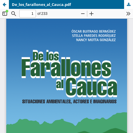
De_los_farallones_al_Cauca.pdf