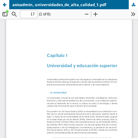
asisadmin, universidades_de_alta_calidad_1.pdf