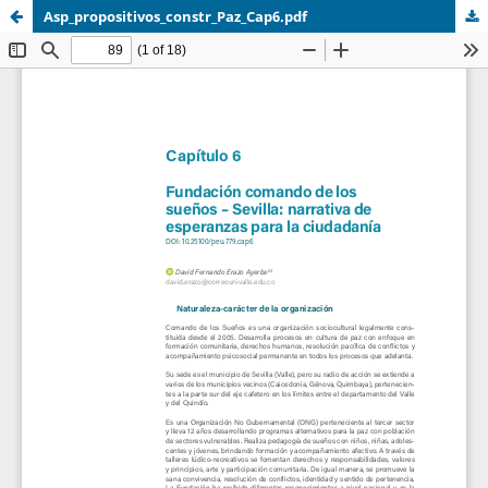
Asp_propositivos_constr_Paz_Cap6.pdf