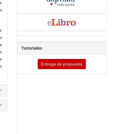
is
co
es
o
 a
Tutoriales
io
ar
Entrega de propuesta
ro