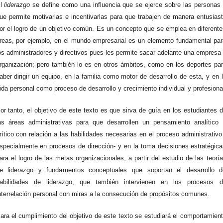
l
liderazgo
se define como una influencia que se ejerce sobre las personas
ue permite motivarlas e incentivarlas para que trabajen de manera entusias
or el logro de un objetivo común. Es un concepto que se emplea en diferent
reas, por ejemplo, en el mundo empresarial es un elemento fundamental pa
os administradores y directivos pues les permite sacar adelante una empresa
rganización; pero también lo es en otros ámbitos, como en los deportes pa
aber dirigir un equipo, en la familia como motor de desarrollo de esta, y en 
ida personal como proceso de desarrollo y crecimiento individual y profesiona
or tanto, el objetivo de este texto es que sirva de guía en los estudiantes 
as áreas administrativas para que desarrollen un pensamiento analítico
rítico con relación a las habilidades necesarias en el proceso administrativo
specialmente en procesos de dirección- y en la toma decisiones estratégic
ara el logro de las metas organizacionales, a partir del estudio de las teorí
e liderazgo y fundamentos conceptuales que soportan el desarrollo d
abilidades de liderazgo, que también intervienen en los procesos d
nterrelación personal con miras a la consecución de propósitos comunes.
ara el cumplimiento del objetivo de este texto se estudiará el comportamien