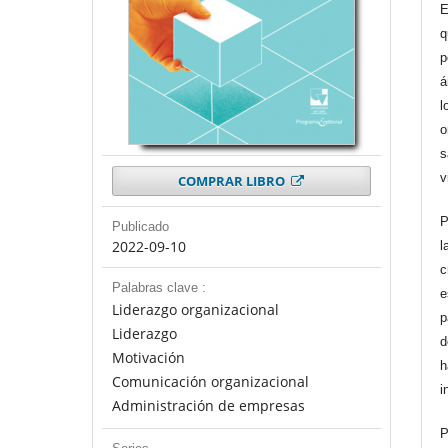
E
q
p
á
l
o
s
v
COMPRAR LIBRO
P
Publicado
2022-09-10
l
c
Palabras clave :
e
Liderazgo organizacional
p
Liderazgo
d
Motivación
h
Comunicación organizacional
i
Administración de empresas
P