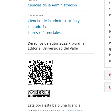
Series
i
Ciencias de la Administración
y
p
Categorías
Ciencias de la administración y
C
contaduría
p
Libros referenciales
e
Derechos de autor 2022 Programa
l
Editorial Universidad del Valle
q
l
c
B
E
Esta obra está bajo una licencia