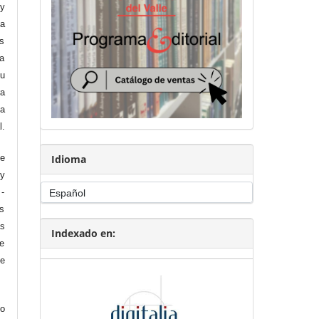
 y
ta
es
ra
 u
ra
la
l.
Idioma
de
 y
 -
as
as
Indexado en:
e
e
to