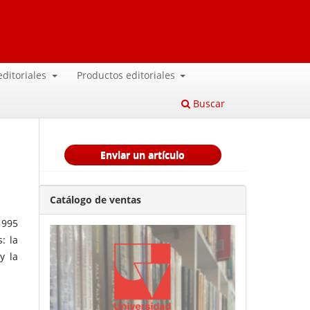
 editoriales
Productos editoriales
Buscar
Enviar un artículo
Catálogo de ventas
1995
: la
y la