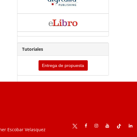
Tutoriales
Entrega de propuesta
mer Escobar Velasquez