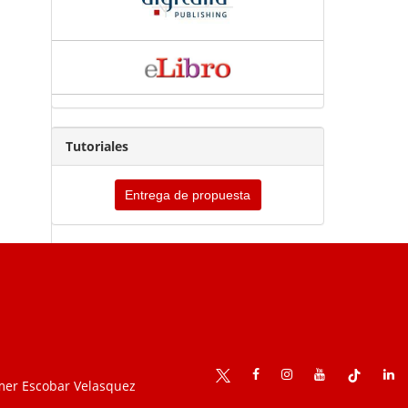
Tutoriales
Entrega de propuesta
mer Escobar Velasquez