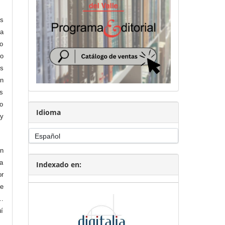
os
a
vo
ro
s
en
as
mo
Idioma
 y
en
na
Indexado en:
r
me
…
uí