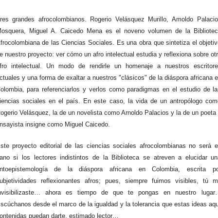
res grandes afrocolombianos. Rogerio Velásquez Murillo, Amoldo Palaci
osquera, Miguel A. Caicedo Mena es el noveno volumen de la Bibliotec
frocolombiana de las Ciencias Sociales. Es una obra que sintetiza el objeti
e nuestro proyecto: ver cómo un afro intelectual estudia y reflexiona sobre ot
fro intelectual. Un modo de rendirle un homenaje a nuestros escritore
ctuales y una forma de exaltar a nuestros "clásicos" de la diáspora africana 
olombia, para referenciarlos y verlos como paradigmas en el estudio de l
iencias sociales en el país. En este caso, la vida de un antropólogo co
ogerio Velásquez, la de un novelista como Arnoldo Palacios y la de un poeta
nsayista insigne como Miguel Caicedo.
ste proyecto editorial de las ciencias sociales afrocolombianas no será 
ano si los lectores indistintos de la Biblioteca se atreven a elucidar u
ntoepistemología de la diáspora africana en Colombia, escrita po
ubjetividades reflexionantes afros; pues, siempre fuimos visibles, tú 
nvisibilizaste… ahora es tiempo de que te pongas en nuestro lugar
scúchanos desde el marco de la igualdad y la tolerancia que estas ideas aq
ontenidas puedan darte, estimado lector…