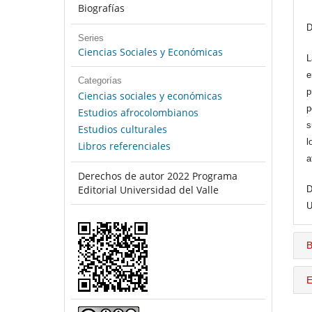
Biografías
D
Series
Ciencias Sociales y Económicas
L
e
Categorías
p
Ciencias sociales y económicas
p
Estudios afrocolombianos
s
Estudios culturales
l
Libros referenciales
a
Derechos de autor 2022 Programa
Editorial Universidad del Valle
D
U
B
E