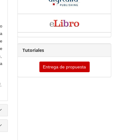
ro
la
de
de
Tutoriales
s,
la
Entrega de propuesta
E.