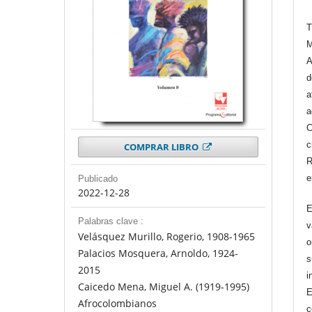
T
M
A
d
a
a
C
c
COMPRAR LIBRO
R
e
Publicado
2022-12-28
E
Palabras clave :
v
Velásquez Murillo, Rogerio, 1908-1965
o
Palacios Mosquera, Arnoldo, 1924-
s
2015
i
Caicedo Mena, Miguel A. (1919-1995)
E
Afrocolombianos
c