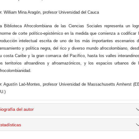
r. William Mina Aragón, profesor Universidad del Cauca
a Biblioteca Afrocolombiana de las Ciencias Sociales representa un log
norme de corte político-epistémico en la medida que comienza a codificar 
roducción intelectual escrita de uno de los más importantes escenarios 
ensamiento y política negra, del rico y diverso mundo afrocolombiano, des
u costa Caribe y la gran comarca del Pacífico, hasta los valles interandino
os territorios afroandinos y afroamazónicos, y los espacios urbanos de 
frocolombianidad.
r. Agustín Laó-Montes, profesor Universidad de Massachusetts Amherst (E
U.)
iografía del autor
stadísticas