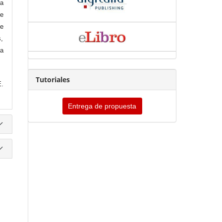
la
de
de
s,
la
Tutoriales
E.
Entrega de propuesta