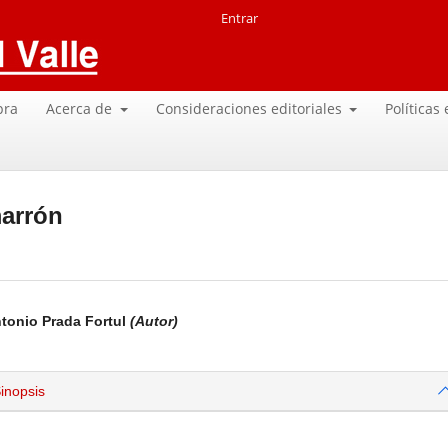
Entrar
pra
Acerca de
Consideraciones editoriales
Políticas
marrón
tonio Prada Fortul
(Autor)
inopsis