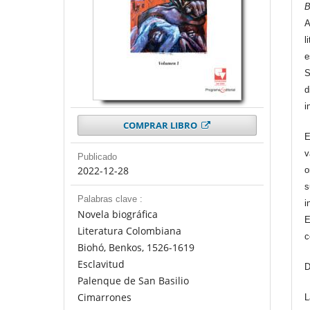
B
A
l
e
S
d
i
COMPRAR LIBRO
E
v
Publicado
2022-12-28
o
s
Palabras clave :
i
Novela biográfica
E
Literatura Colombiana
c
Biohó, Benkos, 1526-1619
Esclavitud
D
Palenque de San Basilio
Cimarrones
L