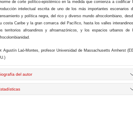
norme de corte político-epistémico en la medida que comienza a codificar 
roducción intelectual escrita de uno de los más importantes escenarios 
ensamiento y política negra, del rico y diverso mundo afrocolombiano, des
u costa Caribe y la gran comarca del Pacífico, hasta los valles interandino
os territorios afroandinos y afroamazónicos, y los espacios urbanos de 
frocolombianidad.
r. Agustín Laó-Montes, profesor Universidad de Massachusetts Amherst (E
U.)
iografía del autor
stadísticas