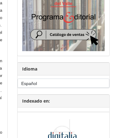
a
la
mo
s.
el
 e
en
Idioma
na
r
me
…
uí
Indexado en:
ro