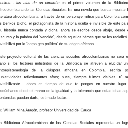
enkos… las alas de un cimarrón
es el primer volumen de la Bibliotec
frocolombiana de las Ciencias Sociales. Es una novela que busca impulsar 
iteratura afrocolombiana, a través de un personaje mítico para Colombia co
s Benkos Biohó, el protagonista de la historia oculta e invisible de este paí
u historia nunca contada y dicha, ahora se escribe desde abajo, desde 
iscurso y la palabra del “vencido”, desde aquellos héroes que se les racializó
nvisibilizó por la “corpo-geo-política” de su origen africano.
ste proyecto editorial de las ciencias sociales afrocolombianas no será 
ano si los lectores indistintos de la Biblioteca se atreven a elucidar u
ntoepistemología de la diáspora africana en Colombia, escrita po
ubjetividades reflexionantes afros; pues, siempre fuimos visibles, tú 
nvisibilizaste… ahora es tiempo de que te pongas en nuestro lugar
scúchanos desde el marco de la igualdad y la tolerancia que estas ideas aq
ontenidas puedan darte, estimado lector…
r. William Mina Aragón, profesor Universidad del Cauca
a Biblioteca Afrocolombiana de las Ciencias Sociales representa un log