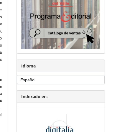
to
te
os
co
s,
to
es
ía
s
Idioma
en
r
a
Indexado en:
tú
…
uí