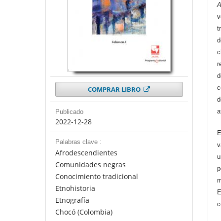
A
v
t
d
c
r
d
c
COMPRAR LIBRO
d
a
Publicado
2022-12-28
E
Palabras clave :
v
Afrodescendientes
u
Comunidades negras
p
Conocimiento tradicional
m
Etnohistoria
E
Etnografía
c
Chocó (Colombia)