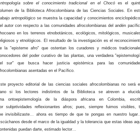
ntropología sobre el conocimiento tradicional en el Chocó
es el quin
olumen de la Biblioteca Afrocolombiana de las Ciencias Sociales. En es
rabajo antropológico se muestra la capacidad y conocimientos enciclopédic
el autor con respecto a las comunidades afrocolombianas del andén pacífi
hocoano en los terrenos etnobotánicos, ecológicos, mitológicos, musicale
eligiosos y etnológicos. El resultado de la investigación es el reconocimien
e la "episteme afro" que ostentan los curadores y médicos tradicional
onocedores del poder curativo de las plantas, una verdadera "epistemolog
el sur" que busca hacer justicia epistémica para las comunidade
frocolombianas asentadas en el Pacífico.
ste proyecto editorial de las ciencias sociales afrocolombianas no será 
ano si los lectores indistintos de la Biblioteca se atreven a elucida
na ontoepistemología de la diáspora africana en Colombia, escrit
or subjetividades reflexionantes afros; pues, siempre fuimos visibles, 
e invisibilizaste… ahora es tiempo de que te pongas en nuestro lugar
scúchanos desde el marco de la igualdad y la tolerancia que estas ideas aq
ontenidas puedan darte, estimado lector…