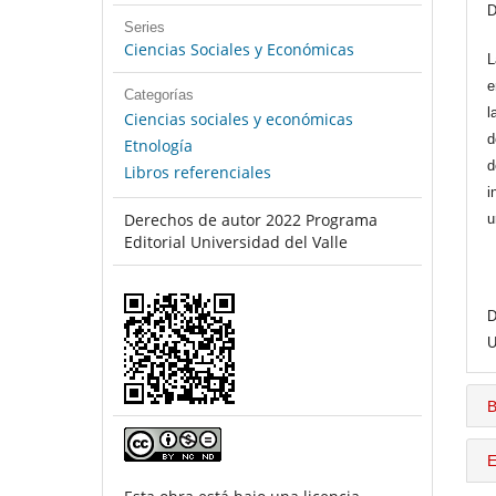
D
Series
Ciencias Sociales y Económicas
L
e
Categorías
l
Ciencias sociales y económicas
d
Etnología
d
Libros referenciales
i
Derechos de autor 2022 Programa
u
Editorial Universidad del Valle
D
U
B
E