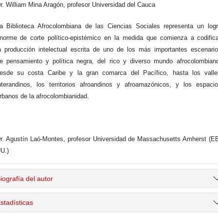
r. William Mina Aragón, profesor Universidad del Cauca
a Biblioteca Afrocolombiana de las Ciencias Sociales representa un log
norme de corte político-epistémico en la medida que comienza a codific
a producción intelectual escrita de uno de los más importantes escenari
e pensamiento y política negra, del rico y diverso mundo afrocolombian
esde su costa Caribe y la gran comarca del Pacífico, hasta los valle
nterandinos, los territorios afroandinos y afroamazónicos, y los espaci
rbanos de la afrocolombianidad.
r. Agustín Laó-Montes, profesor Universidad de Massachusetts Amherst (E
U.)
iografía del autor
stadísticas