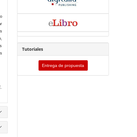
ro
ar
os
o,
s
Tutoriales
os
Entrega de propuesta
E.