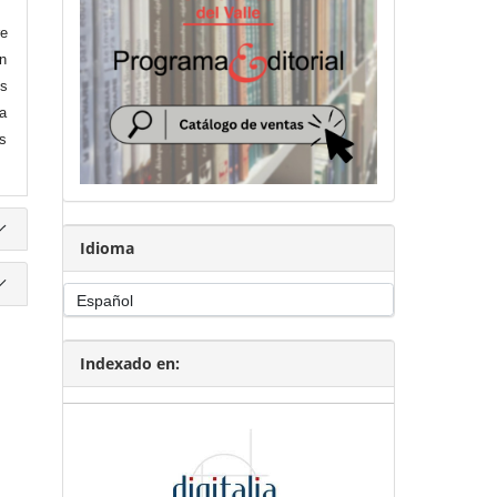
re
en
es
ra
s
Idioma
Indexado en: