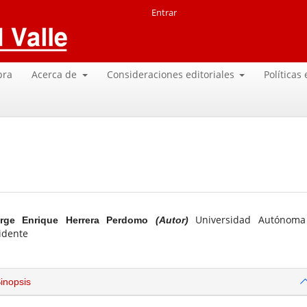
Entrar
pra
Acerca de
Consideraciones editoriales
Políticas
Universidad Autónom
rge Enrique Herrera Perdomo
(Autor)
idente
inopsis