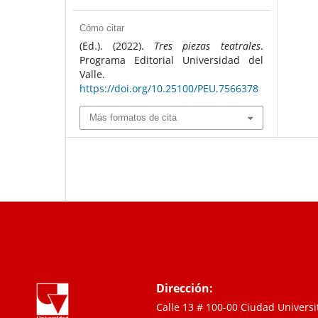
Cómo citar
(Ed.). (2022).
Tres piezas teatrales
.
Programa Editorial Universidad del
Valle.
https://doi.org/10.25100/PEU.7566378
Más formatos de cita
Dirección:
Calle 13 # 100-00 Ciudad Univers