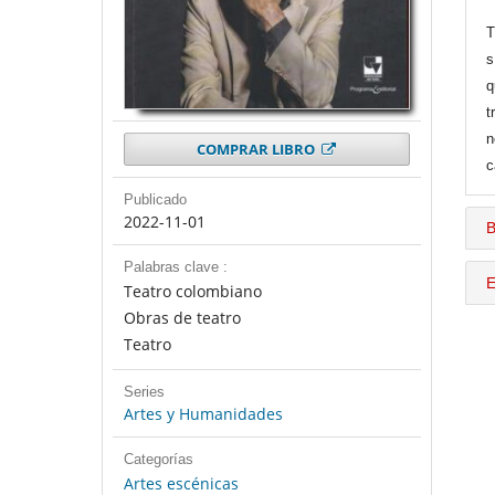
T
s
q
t
n
COMPRAR LIBRO
c
Publicado
2022-11-01
B
Palabras clave :
E
Teatro colombiano
Obras de teatro
Teatro
Series
Artes y Humanidades
Categorías
Artes escénicas