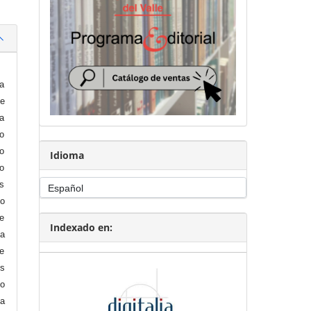
la
le
 a
io
mo
Idioma
 o
os
do
e
Indexado en:
la
ue
os
do
a