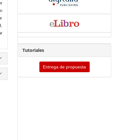
er
do
de
d,
ar
Tutoriales
Entrega de propuesta