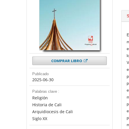
S
E
m
e
l
COMPRAR LIBRO
V
e
Publicado
p
2025-06-30
p
e
Palabras clave :
Religión
m
Historia de Cali
p
Arquidiocesis de Cali
e
Siglo XX
p
m