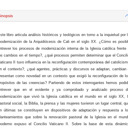
inopsis
ste libro articula análisis históricos y teológicos en torno a la inquietud por 
odernización de la Arquidiócesis de Cali en el siglo XX. ¿Cómo es posib
ntrever los procesos de modernización interna de la Iglesia católica frente
os cambios en el tiempo?, ¿qué procesos permiten determinar que el Concil
aticano II tuvo influencia en la reconfiguración contemporánea del catolicis
n el contexto?, ¿qué agentes, prácticas y discursos se adaptan, cambian
resentan como novedad en un contexto que exigió la reconfiguración de l
ropósitos de las creencias? Partiendo de estos interrogantes hemos podi
ntrever que en el evidente y ya comprobado y analizado proceso d
odernización que vivió la Iglesia católica en el mundo en el siglo XX, 
astoral social, la Biblia, la prensa y las mujeres tuvieron un lugar central, q
n últimas se constituyen en dispositivos de adaptación y respuesta a l
lanteamientos que sobre la renovación pastoral de la Iglesia en el mun
oderno expuso el Concilio Vaticano II. Sobre la base de esta dinámic