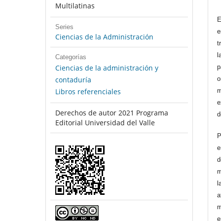
Multilatinas
E
Series
e
Ciencias de la Administración
t
l
Categorías
Ciencias de la administración y
p
contaduría
o
Libros referenciales
m
e
Derechos de autor 2021 Programa
d
Editorial Universidad del Valle
P
e
d
m
l
a
m
e