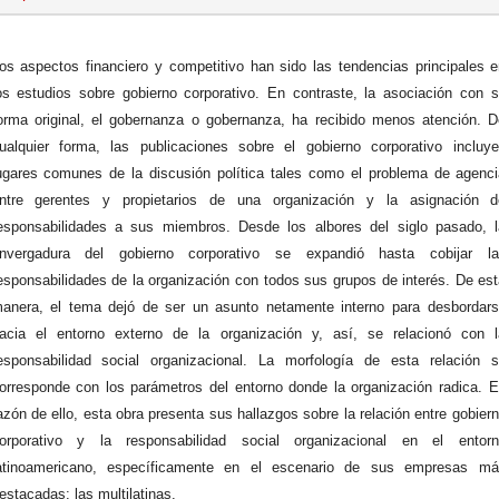
os aspectos financiero y competitivo han sido las tendencias principales 
os estudios sobre gobierno corporativo. En contraste, la asociación con 
orma original, el gobernanza o gobernanza, ha recibido menos atención. 
ualquier forma, las publicaciones sobre el gobierno corporativo incluy
ugares comunes de la discusión política tales como el problema de agenc
ntre gerentes y propietarios de una organización y la asignación d
esponsabilidades a sus miembros. Desde los albores del siglo pasado, 
nvergadura del gobierno corporativo se expandió hasta cobijar la
esponsabilidades de la organización con todos sus grupos de interés. De es
anera, el tema dejó de ser un asunto netamente interno para desbordar
acia el entorno externo de la organización y, así, se relacionó con l
esponsabilidad social organizacional. La morfología de esta relación 
orresponde con los parámetros del entorno donde la organización radica. 
azón de ello, esta obra presenta sus hallazgos sobre la relación entre gobier
orporativo y la responsabilidad social organizacional en el entorn
atinoamericano, específicamente en el escenario de sus empresas má
estacadas: las multilatinas.