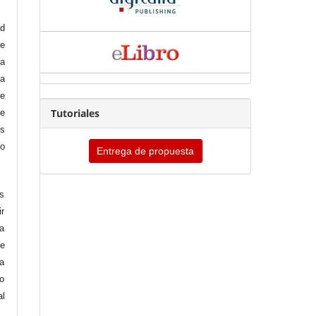
ad
se
ra
 a
de
Tutoriales
te
es
mo
Entrega de propuesta
as
ir
la
de
la
io
al