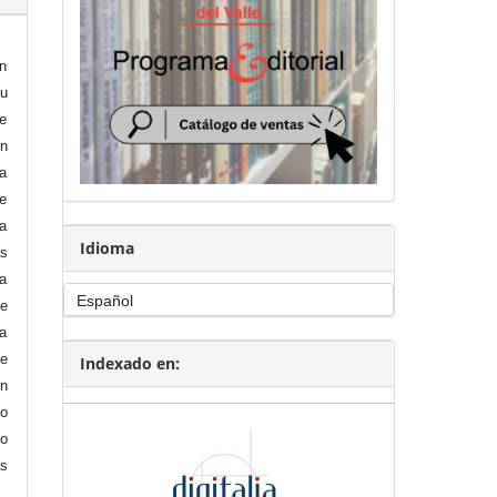
en
su
De
en
ia
e
la
Idioma
s
ta
se
a
se
Indexado en:
En
no
o
s