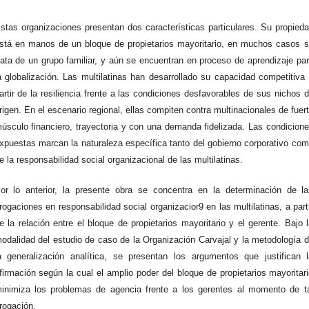
stas organizaciones presentan dos características particulares. Su propied
stá en manos de un bloque de propietarios mayoritario, en muchos casos 
rata de un grupo familiar, y aún se encuentran en proceso de aprendizaje pa
a globalización. Las multilatinas han desarrollado su capacidad competitiva
artir de la resiliencia frente a las condiciones desfavorables de sus nichos 
rigen. En el escenario regional, ellas compiten contra multinacionales de fuer
úsculo financiero, trayectoria y con una demanda fidelizada. Las condicion
xpuestas marcan la naturaleza específica tanto del gobierno corporativo co
e la responsabilidad social organizacional de las multilatinas.
or lo anterior, la presente obra se concentra en la determinación de l
rogaciones en responsabilidad social organizacior9 en las multilatinas, a part
e la relación entre el bloque de propietarios mayoritario y el gerente. Bajo 
odalidad del estudio de caso de la Organización Carvajal y la metodología 
a generalización analítica, se presentan los argumentos que justifican 
firmación según la cual el amplio poder del bloque de propietarios mayoritar
inimiza los problemas de agencia frente a los gerentes al momento de t
rogación.