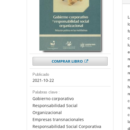
L
l
f
c
l
e
r
COMPRAR LIBRO
e
r
Publicado
2021-10-22
m
h
Palabras clave :
r
Gobierno corporativo
c
Responsabilidad Social
r
Organizacional
c
Empresas transnacionales
l
Responsabilidad Social Corporativa
d