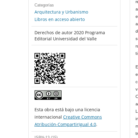
r
Categorías
a
Arquitectura y Urbanismo
e
Libros en acceso abierto
a
d
Derechos de autor 2020 Programa
Editorial Universidad del Valle
s
r
t
E
e
c
v
C
a
Esta obra está bajo una licencia
L
internacional
Creative Commons
i
Atribución-CompartirIgual 4.0
.
m
t
ISBN-13 (15)