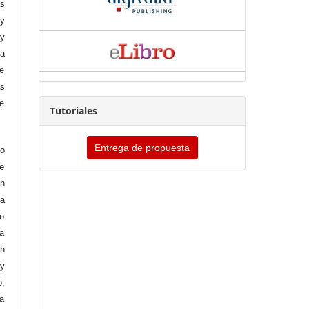
ás
 y
 y
da
ue
s
te
Tutoriales
Entrega de propuesta
o
e
n
ta
mo
a
ón
 y
,
la