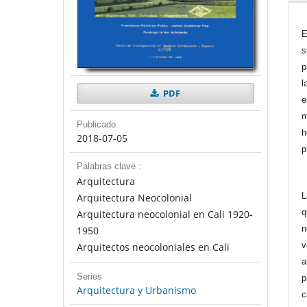
E
s
p
l
PDF
e
m
Publicado
h
2018-07-05
p
Palabras clave :
Arquitectura
Arquitectura Neocolonial
L
Arquitectura neocolonial en Cali 1920-
q
1950
n
Arquitectos neocoloniales en Cali
v
a
Series
p
Arquitectura y Urbanismo
c