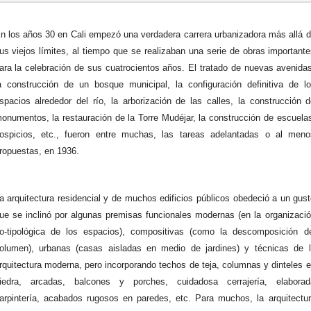
n los años 30 en Cali empezó una verdadera carrera urbanizadora más allá 
us viejos límites, al tiempo que se realizaban una serie de obras important
ara la celebración de sus cuatrocientos años. El tratado de nuevas avenida
a construcción de un bosque municipal, la configuración definitiva de l
spacios alrededor del río, la arborización de las calles, la construcción 
onumentos, la restauración de la Torre Mudéjar, la construcción de escuela
ospicios, etc., fueron entre muchas, las tareas adelantadas o al meno
ropuestas, en 1936.
a arquitectura residencial y de muchos edificios públicos obedeció a un gus
ue se inclinó por algunas premisas funcionales modernas (en la organizaci
o-tipológica de los espacios), compositivas (como la descomposición d
olumen), urbanas (casas aisladas en medio de jardines) y técnicas de 
rquitectura moderna, pero incorporando techos de teja, columnas y dinteles 
iedra, arcadas, balcones y porches, cuidadosa cerrajería, elaborad
arpintería, acabados rugosos en paredes, etc. Para muchos, la arquitectu