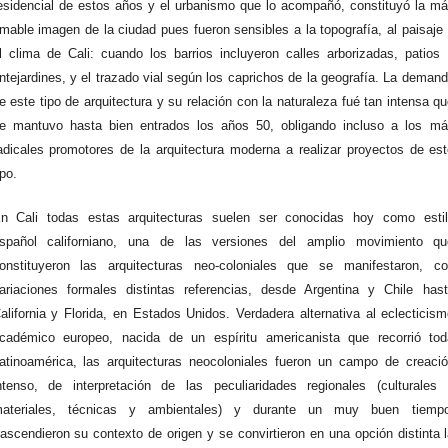
esidencial de estos años y el urbanismo que lo acompañó, constituyó la m
mable imagen de la ciudad pues fueron sensibles a la topografía, al paisaje
l clima de Cali: cuando los barrios incluyeron calles arborizadas, patios
ntejardines, y el trazado vial según los caprichos de la geografía. La deman
e este tipo de arquitectura y su relación con la naturaleza fué tan intensa q
e mantuvo hasta bien entrados los años 50, obligando incluso a los má
adicales promotores de la arquitectura moderna a realizar proyectos de es
ipo.
n Cali todas estas arquitecturas suelen ser conocidas hoy como estil
spañol californiano, una de las versiones del amplio movimiento qu
onstituyeron las arquitecturas neo-coloniales que se manifestaron, co
ariaciones formales distintas referencias, desde Argentina y Chile has
alifornia y Florida, en Estados Unidos. Verdadera alternativa al eclecticis
cadémico europeo, nacida de un espíritu americanista que recorrió tod
atinoamérica, las arquitecturas neocoloniales fueron un campo de creaci
ntenso, de interpretación de las peculiaridades regionales (culturales
ateriales, técnicas y ambientales) y durante un muy buen tiempo
rascendieron su contexto de origen y se convirtieron en una opción distinta 