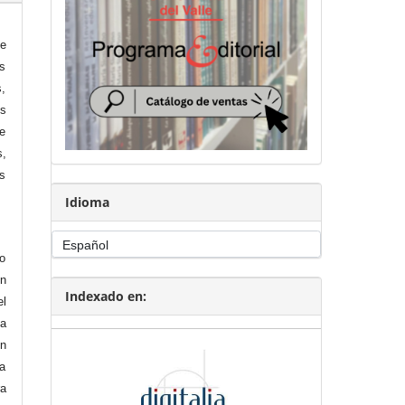
de
es
s,
os
de
s,
s
Idioma
to
ón
Indexado en:
el
la
en
a
ra