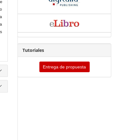
de
lo
ra
 a
es
Tutoriales
Entrega de propuesta