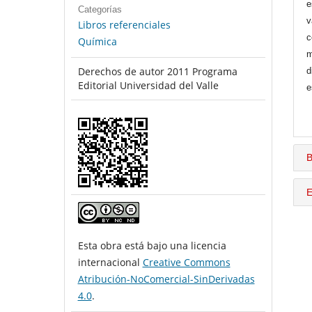
e
Categorías
v
Libros referenciales
c
Química
m
Derechos de autor 2011 Programa
d
Editorial Universidad del Valle
e
B
E
Esta obra está bajo una licencia
internacional
Creative Commons
Atribución-NoComercial-SinDerivadas
4.0
.