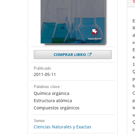
S
E
R
d
i
E
COMPRAR LIBRO
e
1
Publicado
Q
2011-05-11
p
f
Palabras clave :
Química orgánica
C
Estructura atómica
p
Compuestos orgánicos
t
u
Series
Q
Ciencias Naturales y Exactas
c