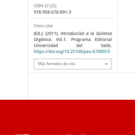
ISBN-13 (15)
978-958-670-891-3
Cómo citar
(Ed.). (2011).
Introducción a la Química
Orgánica. Vol.1
. Programa Editorial
Universidad del Valle.
https://doi.org/10.25100/peu.6708913
Más formatos de cita