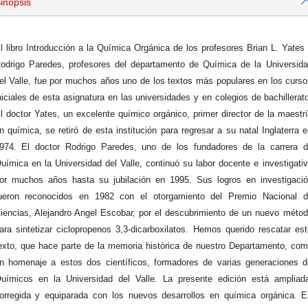
inopsis
l libro Introducción a la Química Orgánica de los profesores Brian L. Yates
odrigo Paredes, profesores del departamento de Química de la Universid
el Valle, fue por muchos años uno de los textos más populares en los curs
niciales de esta asignatura en las universidades y en colegios de bachillerat
l doctor Yates, un excelente químico orgánico, primer director de la maestr
n química, se retiró de esta institución para regresar a su natal Inglaterra 
974. El doctor Rodrigo Paredes, uno de los fundadores de la carrera d
uímica en la Universidad del Valle, continuó su labor docente e investigati
or muchos años hasta su jubilación en 1995. Sus logros en investigaci
ueron reconocidos en 1982 con el otorgamiento del Premio Nacional d
iencias, Alejandro Angel Escobar, por el descubrimiento de un nuevo méto
ara sintetizar ciclopropenos 3,3-dicarboxilatos. Hemos querido rescatar es
exto, que hace parte de la memoria histórica de nuestro Departamento, co
n homenaje a estos dos científicos, formadores de varias generaciones 
uímicos en la Universidad del Valle. La presente edición está ampliad
orregida y equiparada con los nuevos desarrollos en química orgánica. 