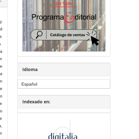
 y
ad
os
o.
ía
en
e
Idioma
va
ón
e
do
Indexado en:
te
mo
de
a,
En