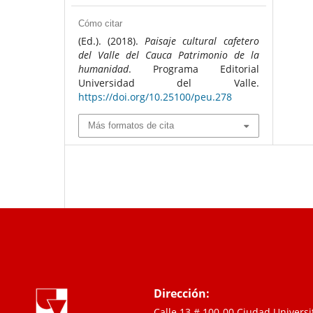
Cómo citar
(Ed.). (2018).
Paisaje cultural cafetero
del Valle del Cauca Patrimonio de la
humanidad
. Programa Editorial
Universidad del Valle.
https://doi.org/10.25100/peu.278
Más formatos de cita
Dirección:
Calle 13 # 100-00 Ciudad Univers