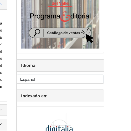
 a
o
ca
or
ad
so
Idioma
d
as
o,
án
Indexado en: