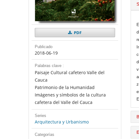
S
E
PDF
d
r
Publicado
I
2018-06-19
c
d
Palabras clave :
v
Paisaje Cultural cafetero Valle del
a
Cauca
z
Patrimonio de la Humanidad
e
Imágenes y símbolos de la cultura
E
cafetera del Valle del Cauca
Series
B
Arquitectura y Urbanismo
E
Categorías