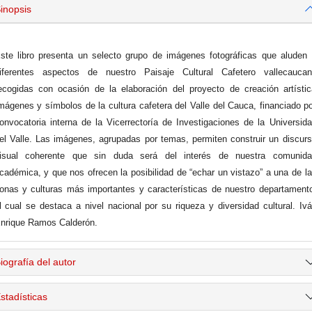
inopsis
ste libro presenta un selecto grupo de imágenes fotográficas que aluden
iferentes aspectos de nuestro Paisaje Cultural Cafetero vallecaucan
ecogidas con ocasión de la elaboración del proyecto de creación artísti
mágenes y símbolos de la cultura cafetera del Valle del Cauca, financiado p
onvocatoria interna de la Vicerrectoría de Investigaciones de la Universid
el Valle. Las imágenes, agrupadas por temas, permiten construir un discur
isual coherente que sin duda será del interés de nuestra comunida
cadémica, y que nos ofrecen la posibilidad de “echar un vistazo” a una de l
onas y culturas más importantes y características de nuestro departament
l cual se destaca a nivel nacional por su riqueza y diversidad cultural. Iv
nrique Ramos Calderón.
iografía del autor
stadísticas