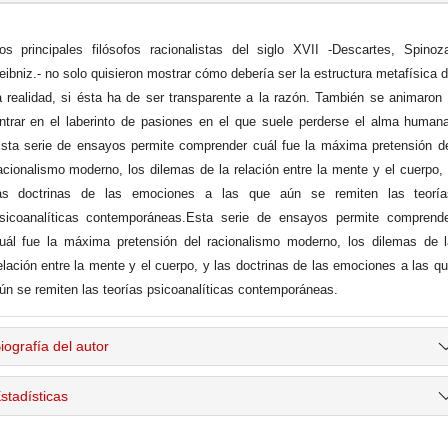
os principales filósofos racionalistas del siglo XVII -Descartes, Spinoz
eibniz.- no solo quisieron mostrar cómo debería ser la estructura metafísica 
a realidad, si ésta ha de ser transparente a la razón. También se animaron
ntrar en el laberinto de pasiones en el que suele perderse el alma human
sta serie de ensayos permite comprender cuál fue la máxima pretensión d
acionalismo moderno, los dilemas de la relación entre la mente y el cuerpo,
as doctrinas de las emociones a las que aún se remiten las teoría
sicoanalíticas contemporáneas.Esta serie de ensayos permite comprende
uál fue la máxima pretensión del racionalismo moderno, los dilemas de 
elación entre la mente y el cuerpo, y las doctrinas de las emociones a las q
ún se remiten las teorías psicoanalíticas contemporáneas.
iografía del autor
stadísticas