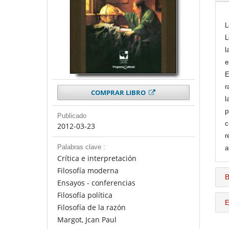
L
L
l
e
E
r
COMPRAR LIBRO
l
p
Publicado
c
2012-03-23
r
Palabras clave :
a
Crítica e interpretación
Filosofía moderna
B
Ensayos - conferencias
Filosofía política
E
Filosofía de la razón
Margot, Jcan Paul