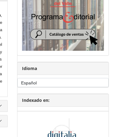
a,
de
 a
a.
el
 y
s
r
Idioma
la
ue
Indexado en: