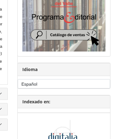
la
de
er
e,
de
la
El
de
Idioma
e
Indexado en: