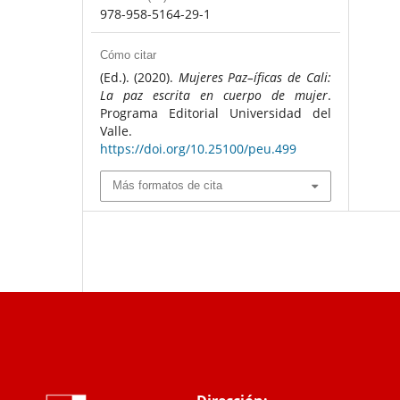
978-958-5164-29-1
Cómo citar
(Ed.). (2020).
Mujeres Paz–íficas de Cali:
La paz escrita en cuerpo de mujer
.
Programa Editorial Universidad del
Valle.
https://doi.org/10.25100/peu.499
Más formatos de cita