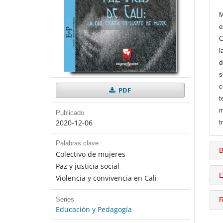
M
e
C
l
d
s
c
PDF
t
m
Publicado
2020-12-06
t
Palabras clave :
B
Colectivo de mujeres
Paz y justicia social
E
Violencia y convivencia en Cali
Series
R
Educación y Pedagogía