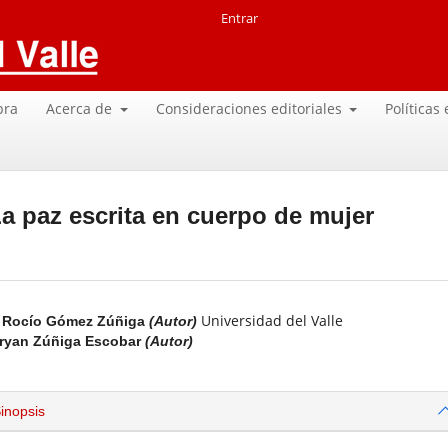
Entrar
pra
Acerca de
Consideraciones editoriales
Políticas
La paz escrita en cuerpo de mujer
Universidad del Valle
Rocío Gómez Zúñiga
(Autor)
ryan Zúñiga Escobar
(Autor)
inopsis