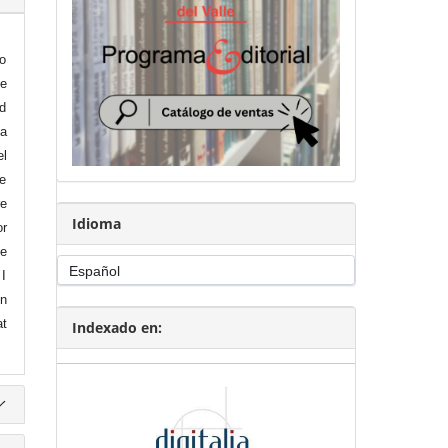
co
e
ad
La
el
e
e
Idioma
or
pe
 I
In
at
Indexado en: