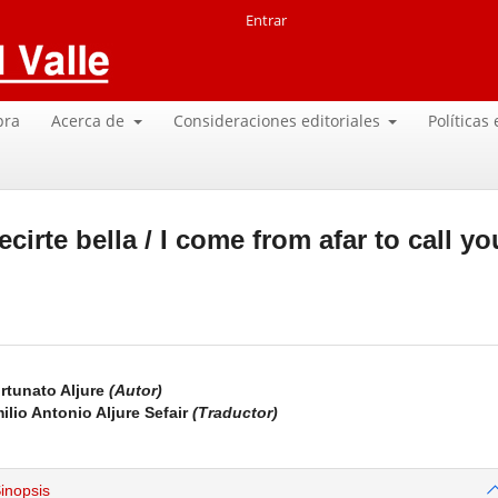
Entrar
pra
Acerca de
Consideraciones editoriales
Políticas
irte bella / I come from afar to call yo
rtunato Aljure
(Autor)
ilio Antonio Aljure Sefair
(Traductor)
inopsis