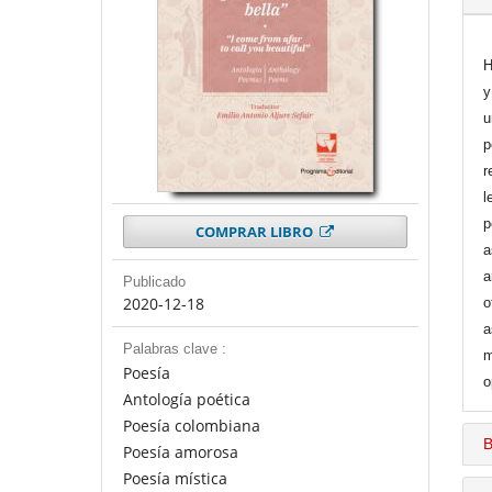
H
y
u
p
r
l
p
COMPRAR LIBRO
a
a
Publicado
2020-12-18
o
a
Palabras clave :
m
Poesía
o
Antología poética
Poesía colombiana
B
Poesía amorosa
Poesía mística