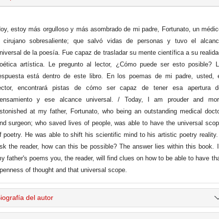
oy, estoy más orgulloso y más asombrado de mi padre, Fortunato, un médi
 cirujano sobresaliente; que salvó vidas de personas y tuvo el alcanc
niversal de la poesía. Fue capaz de trasladar su mente científica a su realid
oética artística. Le pregunto al lector, ¿Cómo puede ser esto posible? 
espuesta está dentro de este libro. En los poemas de mi padre, usted, 
ector, encontrará pistas de cómo ser capaz de tener esa apertura d
ensamiento y ese alcance universal. / Today, I am prouder and mor
stonished at my father, Fortunato, who being an outstanding medical doct
nd surgeon; who saved lives of people, was able to have the universal sco
f poetry. He was able to shift his scientific mind to his artistic poetry reality.
sk the reader, how can this be possible? The answer lies within this book. 
y father's poems you, the reader, will find clues on how to be able to have th
penness of thought and that universal scope.
iografía del autor