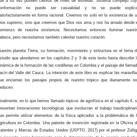
ue a su vez poseen cientos de miles de estrellas. Sistema complejo cu
onformación no puede ser casualidad y no se puede explica
atisfactoriamente en forma racional. Creemos no solo en la existencia de 
ios supremo, sino que creemos que Dios nos ama y nos ha amado desde e
omienzo de nuestra existencia. Necesitamos entonces iluminar nuestr
abeza, pero necesitamos también calentar nuestro corazón.
uestro planeta Tierra, su formación, movimiento y estructura es el tema 
studio que abordamos en los capítulos 2 y 3 de este texto hasta describir 
inámica de la formación de las cordilleras en Colombia y el paisaje del llama
acín del Valle del Cauca. La intención de este libro es explicar las maravill
ue encierran los paisajes propios de nuestro trópico que diariamente n
educen.
inalmente, en lo que hemos llamado tópicos de agrofísica en el capítulo 4, 
resentan innovaciones tecnológicas que involucran el trabajo trasdiciplinar
ue permite utilizar elementos de la física aplicados a la problemática de 
gricultura en Colombia. Una patente de invención registrada en la Oficina 
atentes y Marcas de Estados Unidos (USPTO, 2017) por el profesor Zúñi