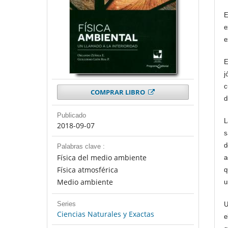
E
e
e
E
j
c
COMPRAR LIBRO
d
Publicado
2018-09-07
s
d
Palabras clave :
Física del medio ambiente
a
Física atmosférica
q
Medio ambiente
Series
U
Ciencias Naturales y Exactas
e