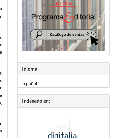
na
a,
os
la
la
Idioma
al
Es
na
ea
Indexado en:
s,
en
as