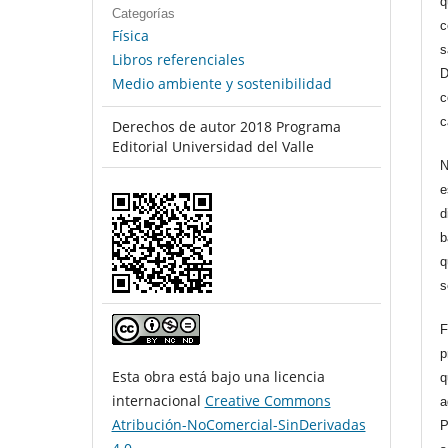
q
Categorías
c
Física
s
Libros referenciales
D
Medio ambiente y sostenibilidad
c
c
Derechos de autor 2018 Programa
Editorial Universidad del Valle
N
e
d
b
q
s
F
p
Esta obra está bajo una licencia
q
internacional
Creative Commons
a
Atribución-NoComercial-SinDerivadas
P