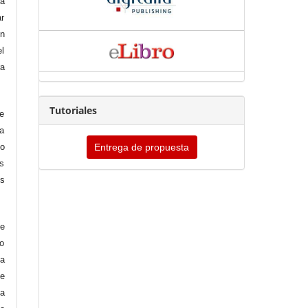
ya
r
un
l
a
Tutoriales
de
la
Entrega de propuesta
do
as
os
se
io
la
de
ga