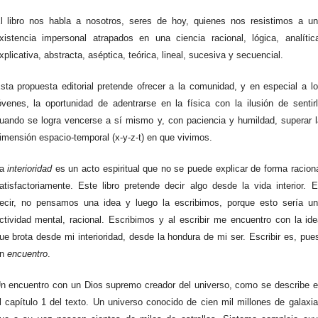
l libro nos habla a nosotros, seres de hoy, quienes nos resistimos a u
xistencia impersonal atrapados en una ciencia racional, lógica, analític
xplicativa, abstracta, aséptica, teórica, lineal, sucesiva y secuencial.
sta propuesta editorial pretende ofrecer a la comunidad, y en especial a l
óvenes, la oportunidad de adentrarse en la física con la ilusión de sentir
uando se logra vencerse a sí mismo y, con paciencia y humildad, superar 
imensión espacio-temporal (x-y-z-t) en que vivimos.
La
interioridad
es un acto espiritual que no se puede explicar de forma racion
atisfactoriamente. Este libro pretende decir algo desde la vida interior. 
ecir, no pensamos una idea y luego la escribimos, porque esto sería u
ctividad mental, racional. Escribimos y al escribir me encuentro con la id
ue brota desde mi interioridad, desde la hondura de mi ser. Escribir es, pue
un
encuentro
.
n encuentro con un Dios supremo creador del universo, como se describe 
l capítulo 1 del texto. Un universo conocido de cien mil millones de galaxi