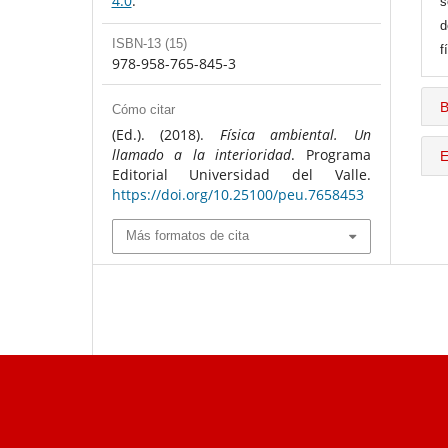
4.0
.
s
d
ISBN-13 (15)
f
978-958-765-845-3
B
Cómo citar
(Ed.). (2018).
Física ambiental. Un
llamado a la interioridad
. Programa
E
Editorial Universidad del Valle.
https://doi.org/10.25100/peu.7658453
Más formatos de cita