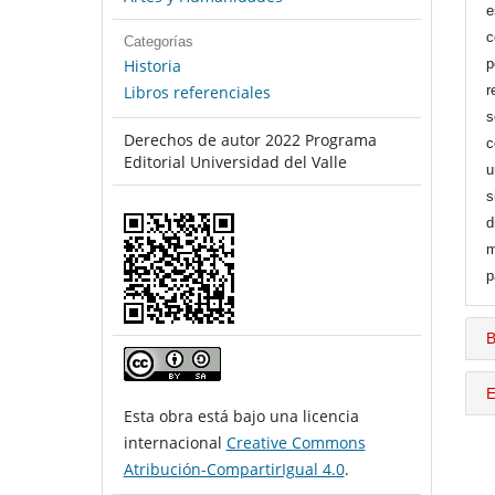
e
c
Categorías
Historia
p
Libros referenciales
r
s
Derechos de autor 2022 Programa
c
Editorial Universidad del Valle
u
s
d
m
p
B
E
Esta obra está bajo una licencia
internacional
Creative Commons
Atribución-CompartirIgual 4.0
.