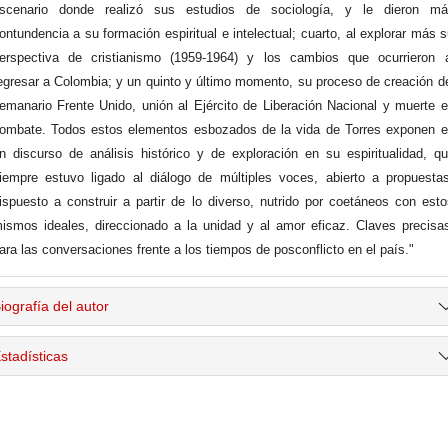
scenario donde realizó sus estudios de sociología, y le dieron má
ontundencia a su formación espiritual e intelectual; cuarto, al explorar más 
erspectiva de cristianismo (1959-1964) y los cambios que ocurrieron a
egresar a Colombia; y un quinto y último momento, su proceso de creación d
emanario Frente Unido, unión al Ejército de Liberación Nacional y muerte 
ombate. Todos estos elementos esbozados de la vida de Torres exponen 
n discurso de análisis histórico y de exploración en su espiritualidad, q
iempre estuvo ligado al diálogo de múltiples voces, abierto a propuesta
ispuesto a construir a partir de lo diverso, nutrido por coetáneos con est
ismos ideales, direccionado a la unidad y al amor eficaz. Claves precisa
ara las conversaciones frente a los tiempos de posconflicto en el país."
iografía del autor
stadísticas