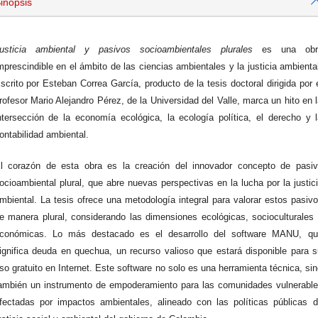
inopsis
usticia ambiental y pasivos socioambientales plurales
es una obr
mprescindible en el ámbito de las ciencias ambientales y la justicia ambienta
scrito por Esteban Correa García, producto de la tesis doctoral dirigida por 
rofesor Mario Alejandro Pérez, de la Universidad del Valle, marca un hito en 
ntersección de la economía ecológica, la ecología política, el derecho y 
ontabilidad ambiental.
l corazón de esta obra es la creación del innovador concepto de pasiv
ocioambiental plural, que abre nuevas perspectivas en la lucha por la justic
mbiental. La tesis ofrece una metodología integral para valorar estos pasiv
e manera plural, considerando las dimensiones ecológicas, socioculturales
conómicas. Lo más destacado es el desarrollo del software MANU, qu
ignifica deuda en quechua, un recurso valioso que estará disponible para 
so gratuito en Internet. Este software no solo es una herramienta técnica, si
ambién un instrumento de empoderamiento para las comunidades vulnerabl
fectadas por impactos ambientales, alineado con las políticas públicas 