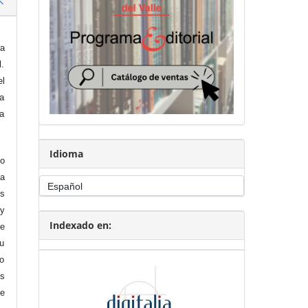
a
l.
el
la
la
Idioma
o
ia
os
 y
Indexado en:
e
su
no
es
de