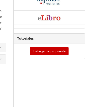
la
o
 y
 y
Tutoriales
Entrega de propuesta