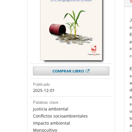
S
J
i
E
p
i
c
E
COMPRAR LIBRO
s
a
Publicado
2025-12-01
d
e
Palabras clave :
s
justicia ambiental
u
Conflictos socioambientales
t
Impacto ambiental
a
Monocultivo