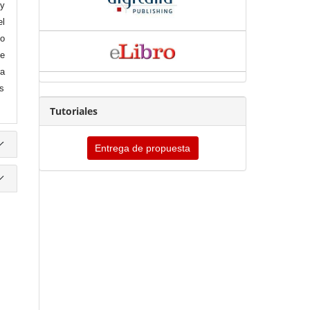
 y
l
no
e
ra
os
Tutoriales
Entrega de propuesta