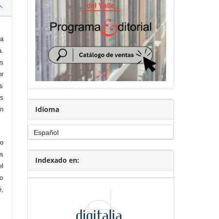
la
a.
es
or
os
es
Idioma
en
io
s
Indexado en:
el
o
é,