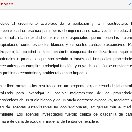
inopsis
ebido al crecimiento acelerado de la población y la infraestructura, 
isponibilidad de espacio para obras de ingeniería es cada vez más reducid
sto implica la necesidad de usar suelos especiales que no tienen las mejor
ropiedades, como los suelos blandos y los suelos contracto-expansivos. P
tra parte, la sociedad está en constante búsqueda de reutilizar todos aquell
ateriales o productos que han perdido a través del tiempo las propiedad
ecesarias para cumplir su principal función, y cuya disposición se convierte 
n problema económico y ambiental de alto impacto.
ste libro presenta los resultados de un programa experimental de laborator
ealizado para investigar el posible mejoramiento de las propiedade
eotécnicas de un suelo blando y de un suelo contracto-expansivo, mediante 
so de agentes estabilizantes no convencionales, amigables con el medi
mbiente. Los agentes investigados fueron: ceniza de cascarilla de caf
inaza de caña de azúcar y material de llantas de reciclaje.