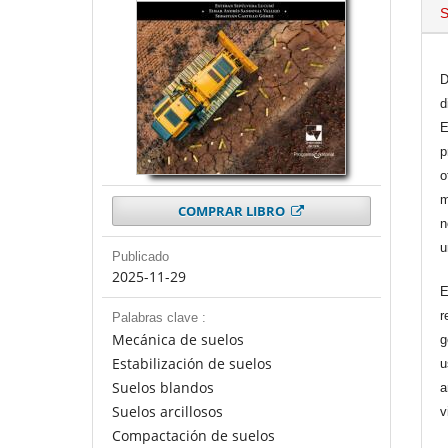
S
D
d
E
p
o
m
COMPRAR LIBRO
n
u
Publicado
2025-11-29
E
r
Palabras clave :
Mecánica de suelos
g
Estabilización de suelos
u
Suelos blandos
a
Suelos arcillosos
v
Compactación de suelos