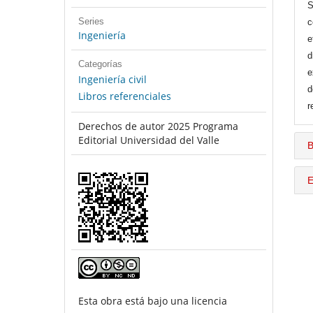
S
Series
c
Ingeniería
e
d
Categorías
e
Ingeniería civil
d
Libros referenciales
r
Derechos de autor 2025 Programa
Editorial Universidad del Valle
B
E
Esta obra está bajo una licencia