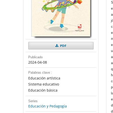
S
e
a
j
c
e
m
e
PDF
u
a
Publicado
2024-04-08
a
q
Palabras clave :
h
Educación artística
c
Sistema educativo
p
Educación básica
l
e
Series
d
Educación y Pedagogía
d