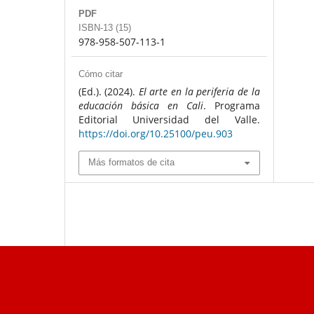
PDF
ISBN-13 (15)
978-958-507-113-1
Cómo citar
(Ed.). (2024).
El arte en la periferia de la
educación básica en Cali
. Programa
Editorial Universidad del Valle.
https://doi.org/10.25100/peu.903
Más formatos de cita