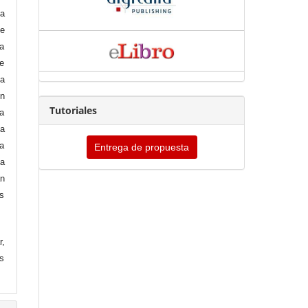
la
de
a
de
la
ón
Tutoriales
la
la
la
Entrega de propuesta
la
n
s
r,
us