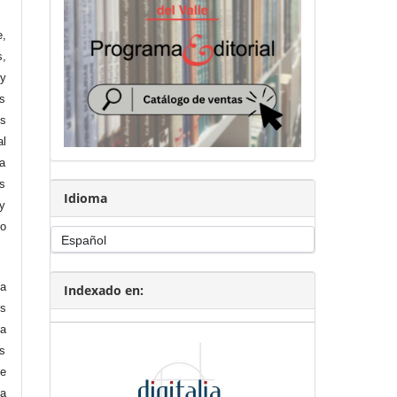
e,
s,
 y
os
es
al
a
as
Idioma
 y
no
la
Indexado en:
s
la
es
de
a