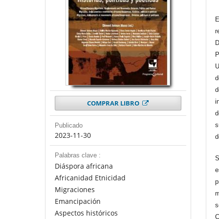
E
r
D
P
U
d
d
i
COMPRAR LIBRO
d
s
Publicado
2023-11-30
d
Palabras clave :
S
Diáspora africana
e
Africanidad Etnicidad
p
Migraciones
m
Emancipación
s
Aspectos históricos
C