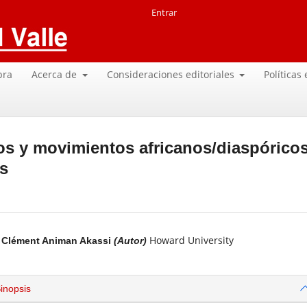
Entrar
pra
Acerca de
Consideraciones editoriales
Políticas
os y movimientos africanos/diaspóricos
as
Howard University
Clément Animan Akassi
(Autor)
inopsis