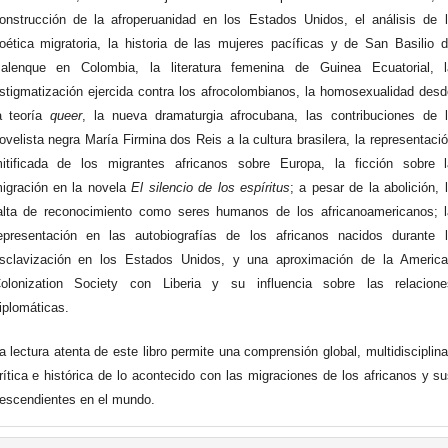
onstrucción de la afroperuanidad en los Estados Unidos, el análisis de 
oética migratoria, la historia de las mujeres pací­ficas y de San Basilio 
alenque en Colombia, la literatura femenina de Guinea Ecuatorial, l
stigmatización ejercida contra los afrocolombianos, la homosexualidad des
a teoría
queer
, la nueva dramaturgia afrocubana, las contribuciones de 
ovelista negra María Firmina dos Reis a la cultura brasilera, la representaci
itifi­cada de los migrantes africanos sobre Europa, la fi­cción sobre 
igración en la novela
El silencio de los espíritus
; a pesar de la abolición, 
alta de reconocimiento como seres humanos de los africanoamericanos; 
epresentación en las autobiografías de los africanos nacidos durante 
sclavización en los Estados Unidos, y una aproximación de la America
olonization Society con Liberia y su influencia sobre las relacione
iplomáticas.
a lectura atenta de este libro permite una comprensión global, multidisciplina
rítica e histórica de lo acontecido con las migraciones de los africanos y s
escendientes en el mundo.