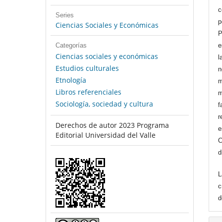
c
Series
p
Ciencias Sociales y Económicas
P
Categorías
e
Ciencias sociales y económicas
l
Estudios culturales
n
Etnología
m
Libros referenciales
m
Sociología, sociedad y cultura
f
r
Derechos de autor 2023 Programa
e
Editorial Universidad del Valle
C
d
L
c
d