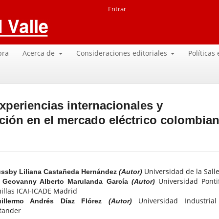
Entrar
pra
Acerca de
Consideraciones editoriales
Políticas
periencias internacionales y
ación en el mercado eléctrico colombia
Universidad de la Sall
ssby Liliana Castañeda Hernández
(Autor)
Universidad Pontif
Geovanny Alberto Marulanda García
(Autor)
illas ICAI-ICADE Madrid
Universidad Industria
uillermo Andrés Díaz Flórez
(Autor)
tander