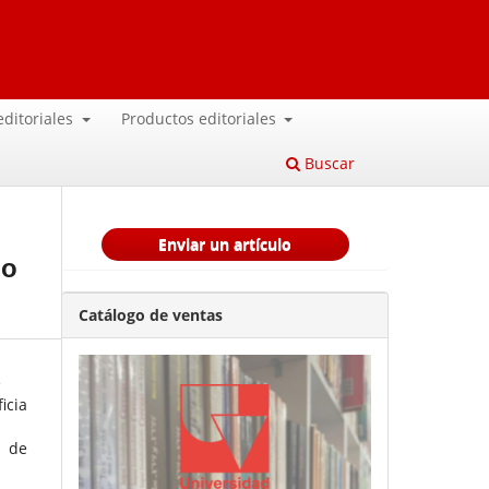
 editoriales
Productos editoriales
Buscar
Enviar un artículo
no
Catálogo de ventas
e
icia
l de