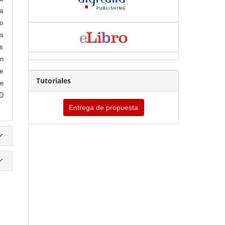
la
co
os
s
n
e
Tutoriales
ue
RD
Entrega de propuesta