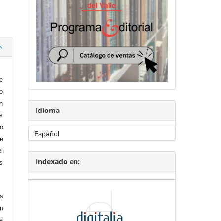
de
o
on
Idioma
as
co
te
el
Indexado en:
os
os
en
da