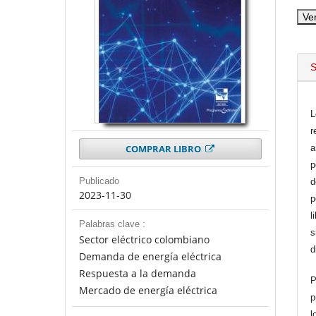
Ve
S
L
r
COMPRAR LIBRO
a
p
Publicado
d
2023-11-30
p
l
Palabras clave :
s
Sector eléctrico colombiano
d
Demanda de energía eléctrica
Respuesta a la demanda
P
Mercado de energía eléctrica
p
l