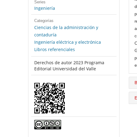
Series
d
Ingeniería
p
Categorías
r
Ciencias de la administración y
a
contaduría
c
Ingeniería eléctrica y electrónica
C
Libros referenciales
G
p
Derechos de autor 2023 Programa
e
Editorial Universidad del Valle
B
E