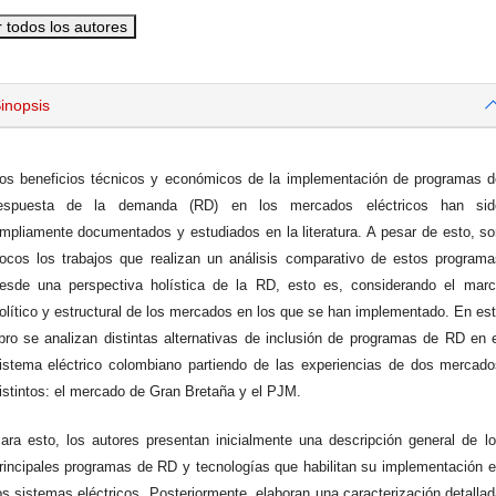
r todos los autores
inopsis
os beneficios técnicos y económicos de la implementación de programas 
espuesta de la demanda (RD) en los mercados eléctricos han sid
mpliamente documentados y estudiados en la literatura. A pesar de esto, s
ocos los trabajos que realizan un análisis comparativo de estos program
esde una perspectiva holística de la RD, esto es, considerando el mar
olítico y estructural de los mercados en los que se han implementado. En es
ibro se analizan distintas alternativas de inclusión de programas de RD en 
istema eléctrico colombiano partiendo de las experiencias de dos mercad
istintos: el mercado de Gran Bretaña y el PJM.
ara esto, los autores presentan inicialmente una descripción general de l
rincipales programas de RD y tecnologías que habilitan su implementación 
os sistemas eléctricos. Posteriormente, elaboran una caracterización detalla