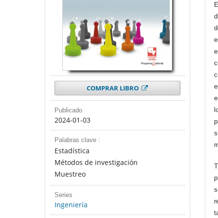
E
d
d
e
e
c
c
e
COMPRAR LIBRO
e
l
Publicado
2024-01-03
p
s
Palabras clave :
m
Estadística
Métodos de investigación
T
Muestreo
p
s
Series
r
Ingeniería
t