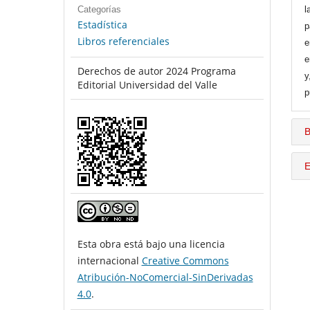
Categorías
l
Estadística
p
Libros referenciales
e
e
Derechos de autor 2024 Programa
y
Editorial Universidad del Valle
p
B
E
Esta obra está bajo una licencia
internacional
Creative Commons
Atribución-NoComercial-SinDerivadas
4.0
.