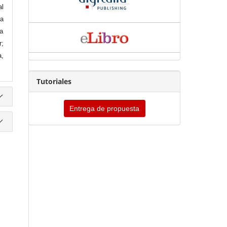
l
ia
za
r;
a,
Tutoriales
Entrega de propuesta