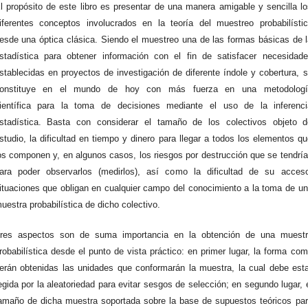
l propósito de este libro es presentar de una manera amigable y sencilla l
iferentes conceptos involucrados en la teoría del muestreo probabilísti
esde una óptica clásica. Siendo el muestreo una de las formas básicas de 
stadística para obtener información con el fin de satisfacer necesidad
stablecidas en proyectos de investigación de diferente índole y cobertura, 
onstituye en el mundo de hoy con más fuerza en una metodologí
ientífica para la toma de decisiones mediante el uso de la inferenci
stadística. Basta con considerar el tamaño de los colectivos objeto d
studio, la dificultad en tiempo y dinero para llegar a todos los elementos q
os componen y, en algunos casos, los riesgos por destrucción que se tendrí
ara poder observarlos (medirlos), así como la dificultad de su acceso
ituaciones que obligan en cualquier campo del conocimiento a la toma de u
uestra probabilística de dicho colectivo.
res aspectos son de suma importancia en la obtención de una muestr
robabilística desde el punto de vista práctico: en primer lugar, la forma co
erán obtenidas las unidades que conformarán la muestra, la cual debe est
egida por la aleatoriedad para evitar sesgos de selección; en segundo lugar, 
amaño de dicha muestra soportada sobre la base de supuestos teóricos pa