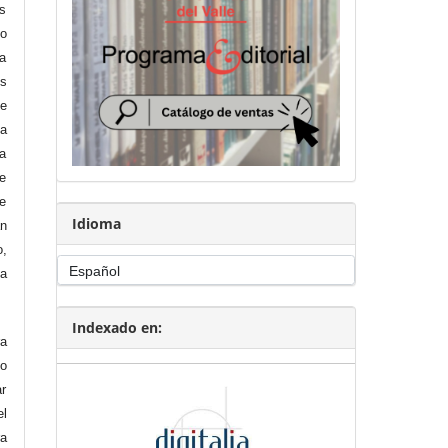
os
co
la
es
se
a
a
e
ue
Idioma
an
,
na
Indexado en:
a
mo
ar
el
ra