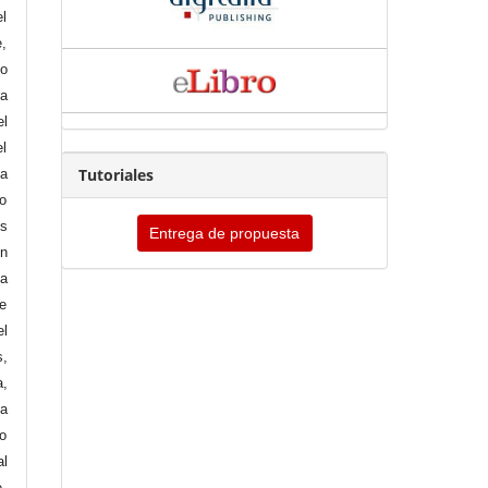
el
e,
co
la
el
el
Tutoriales
la
to
os
Entrega de propuesta
on
a
e
el
s,
a,
da
io
al
e,