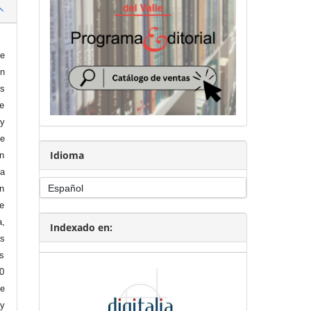
de
en
os
de
 y
ue
Idioma
en
ía
on
se
a,
Indexado en:
as
es
10
de
 y