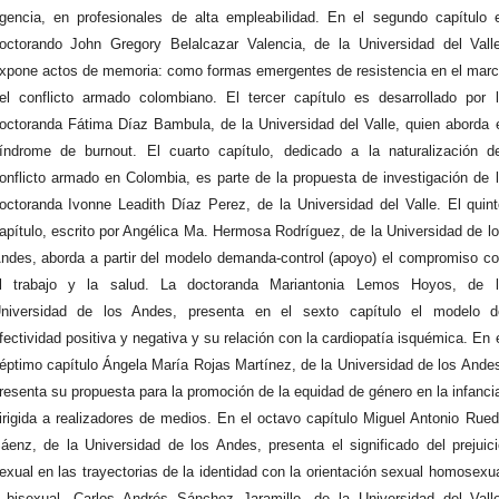
gencia, en profesionales de alta empleabilidad. En el segundo capítulo 
octorando John Gregory Belalcazar Valencia, de la Universidad del Vall
xpone actos de memoria: como formas emergentes de resistencia en el mar
el conflicto armado colombiano. El tercer capítulo es desarrollado por 
octoranda Fátima Díaz Bambula, de la Universidad del Valle, quien aborda 
índrome de burnout. El cuarto capítulo, dedicado a la naturalización d
onflicto armado en Colombia, es parte de la propuesta de investigación de 
octoranda Ivonne Leadith Díaz Perez, de la Universidad del Valle. El quin
apítulo, escrito por Angélica Ma. Hermosa Rodríguez, de la Universidad de l
ndes, aborda a partir del modelo demanda-control (apoyo) el compromiso c
l trabajo y la salud. La doctoranda Mariantonia Lemos Hoyos, de l
niversidad de los Andes, presenta en el sexto capítulo el modelo d
fectividad positiva y negativa y su relación con la cardiopatía isquémica. En 
éptimo capítulo Ángela María Rojas Martínez, de la Universidad de los Ande
resenta su propuesta para la promoción de la equidad de género en la infanci
irigida a realizadores de medios. En el octavo capítulo Miguel Antonio Rue
áenz, de la Universidad de los Andes, presenta el significado del prejuic
exual en las trayectorias de la identidad con la orientación sexual homosexu
 bisexual. Carlos Andrés Sánchez Jaramillo, de la Universidad del Vall