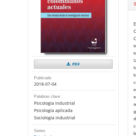
S
E
C
C
t
t
U
PDF
h
l
Publicado
c
2018-07-04
e
Palabras clave :
e
Psicología industrial
a
Psicología aplicada
g
Sociología industrial
d
c
Series
l