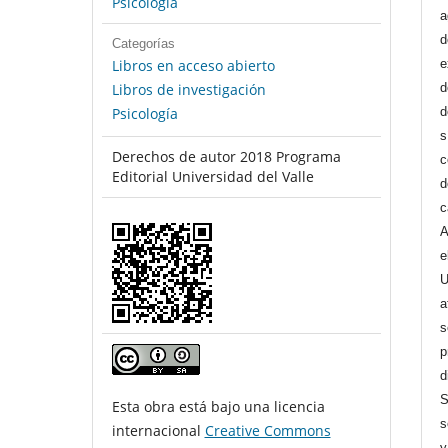
Psicología
a
d
Categorías
Libros en acceso abierto
e
Libros de investigación
d
Psicología
d
s
Derechos de autor 2018 Programa
c
Editorial Universidad del Valle
d
c
A
e
U
a
s
p
d
S
Esta obra está bajo una licencia
s
internacional
Creative Commons
y