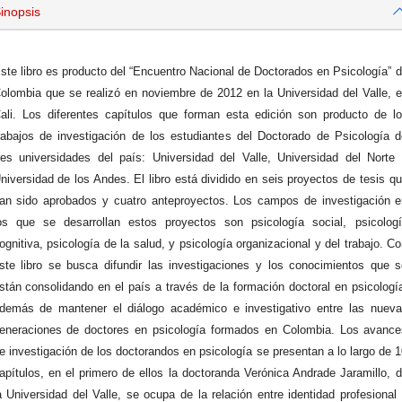
inopsis
ste libro es producto del “Encuentro Nacional de Doctorados en Psicología” 
olombia que se realizó en noviembre de 2012 en la Universidad del Valle, 
ali. Los diferentes capítulos que forman esta edición son producto de l
rabajos de investigación de los estudiantes del Doctorado de Psicología 
res universidades del país: Universidad del Valle, Universidad del Norte
niversidad de los Andes. El libro está dividido en seis proyectos de tesis q
an sido aprobados y cuatro anteproyectos. Los campos de investigación 
os que se desarrollan estos proyectos son psicología social, psicolog
ognitiva, psicología de la salud, y psicología organizacional y del trabajo. C
ste libro se busca difundir las investigaciones y los conocimientos que 
stán consolidando en el país a través de la formación doctoral en psicologí
demás de mantener el diálogo académico e investigativo entre las nuev
eneraciones de doctores en psicología formados en Colombia. Los avanc
e investigación de los doctorandos en psicología se presentan a lo largo de 
apítulos, en el primero de ellos la doctoranda Verónica Andrade Jaramillo, 
a Universidad del Valle, se ocupa de la relación entre identidad profesional