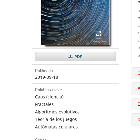
P
h
r
L
c
c
l
b
PDF
Publicado
C
2019-09-18
B
Palabras clave :
Caos (ciencia)
Fractales
E
Algoritmos evolutivos
Teoría de los juegos
R
Autómatas celulares