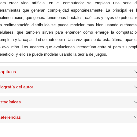
ara crear vida artificial en el computador se emplean una serie d
erramientas que generan complejidad espontáneamente. La principal es 
ealimentación, que genera fenómenos fractales, caóticos y leyes de potencia
a realimentación distribuida se puede modelar muy bien usando autómat
elulares, que también sirven para entender cómo emerge la computació
ompleta y la capacidad de autocopia. Una vez que se da esta última, apare
a evolución. Los agentes que evolucionan interactúan entre sí para su prop
eneficio, y ello se puede modelar usando la teoría de juegos.
apítulos
iografía del autor
stadísticas
eferencias