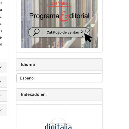
e
la
s.
as
n
ce
io
Idioma
Indexado en: