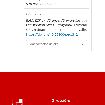
978-958-765-805-7
Cómo citar
(Ed.). (2015).
70 años, 70 proyectos que
transforman vidas
. Programa Editorial
Universidad del Valle.
https://doi.org/10.25100/peu.312
Más formatos de cita
Dirección: