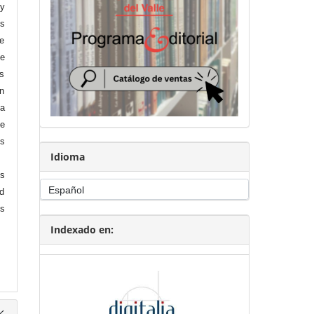
 y
os
ue
e
as
on
na
ue
os
Idioma
s
ad
os
Indexado en: