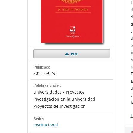
L
d
d
t
c
d
é
p
PDF
h
a
Publicado
2015-09-29
E
a
Palabras clave :
d
Universidades - Proyectos
v
Investigación en la universidad
I
Proyectos de investigación
L
Series
Institucional
B