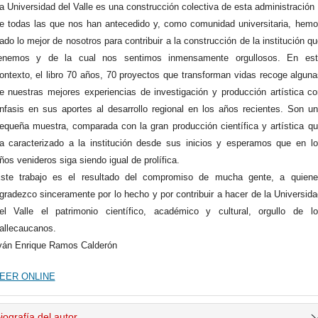
a Universidad del Valle es una construcción colectiva de esta administración
e todas las que nos han antecedido y, como comunidad universitaria, hem
ado lo mejor de nosotros para contribuir a la construcción de la institución q
enemos y de la cual nos sentimos inmensamente orgullosos. En est
ontexto, el libro 70 años, 70 proyectos que transforman vidas recoge algun
e nuestras mejores experiencias de investigación y producción artística c
nfasis en sus aportes al desarrollo regional en los años recientes. Son u
equeña muestra, comparada con la gran producción científica y artística q
a caracterizado a la institución desde sus inicios y esperamos que en l
ños venideros siga siendo igual de prolífica.
ste trabajo es el resultado del compromiso de mucha gente, a quiene
gradezco sinceramente por lo hecho y por contribuir a hacer de la Universid
el Valle el patrimonio científico, académico y cultural, orgullo de l
allecaucanos.
ván Enrique Ramos Calderón
EER ONLINE
iografía del autor