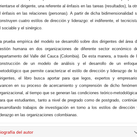
rientarse el dirigente, una referente al énfasis en las tareas (resultados), la ot
l énfasis en las relaciones (personas). A partir de dicha bidimensionalidad 
onstruyen cuatro estilos de dirección y liderazgo: el indiferente, el tecnicist
l sociable y el sinérgico.
a prueba empírica del modelo se desarrolló sobre dos dirigentes del área 
estión humana en dos organizaciones de diferente sector económico de
epartamento del Valle del Cauca (Colombia). De esta manera, a través de 
onstrucción de un modelo de análisis y el desarrollo de un enfoqu
etodológico que permite caracterizar el estilo de dirección y liderazgo de l
irigentes, el libro busca aportar para que legos, expertos y empresari
vancen en su proceso de acercamiento y comprensión de dicho fenómen
rganizacional, al tiempo que se generan las condiciones teórico-metodológic
ara que estudiantes, tanto a nivel de pregrado como de postgrado, continú
esarrollando trabajos de investigación en torno a los estilos de dirección
iderazgo en las organizaciones colombianas.
iografía del autor