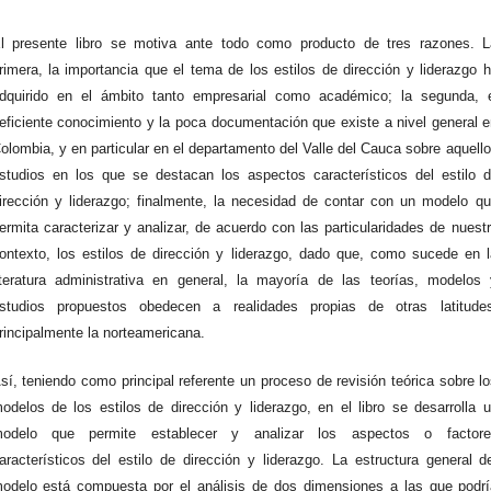
l presente libro se motiva ante todo como producto de tres razones. L
rimera, la importancia que el tema de los estilos de dirección y liderazgo 
dquirido en el ámbito tanto empresarial como académico; la segunda, e
eficiente conocimiento y la poca documentación que existe a nivel general 
olombia, y en particular en el departamento del Valle del Cauca sobre aquell
studios en los que se destacan los aspectos característicos del estilo 
irección y liderazgo; finalmente, la necesidad de contar con un modelo q
ermita caracterizar y analizar, de acuerdo con las particularidades de nuest
ontexto, los estilos de dirección y liderazgo, dado que, como sucede en 
iteratura administrativa en general, la mayoría de las teorías, modelos
studios propuestos obedecen a realidades propias de otras latitudes
rincipalmente la norteamericana.
sí, teniendo como principal referente un proceso de revisión teórica sobre l
odelos de los estilos de dirección y liderazgo, en el libro se desarrolla 
odelo que permite establecer y analizar los aspectos o factore
aracterísticos del estilo de dirección y liderazgo. La estructura general d
odelo está compuesta por el análisis de dos dimensiones a las que podr