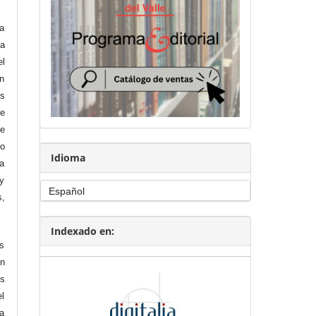
a
ha
l
en
os
de
ue
ro
Idioma
la
 y
,
Indexado en:
os
un
s
el
ía