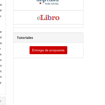
ra
se
a,
de
Tutoriales
l
la
e
Entrega de propuesta
os
os
o
as
en
 y