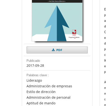
E
p
a
d
C
e
d
p
PDF
c
l
Publicado
2017-09-28
e
p
Palabras clave :
Liderazgo
A
Administración de empresas
m
Estilo de dirección
m
Administración de personal
c
Aptitud de mando
m