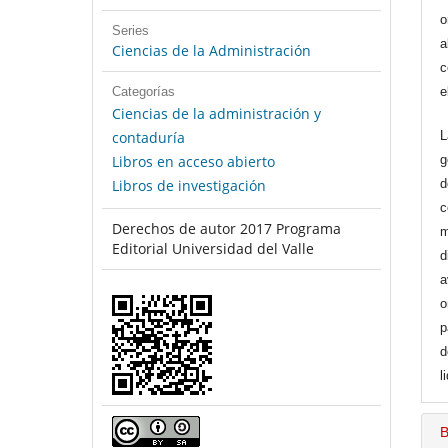
o
Series
a
Ciencias de la Administración
c
Categorías
e
Ciencias de la administración y
contaduría
L
Libros en acceso abierto
g
Libros de investigación
d
c
Derechos de autor 2017 Programa
m
Editorial Universidad del Valle
d
a
o
p
d
l
B