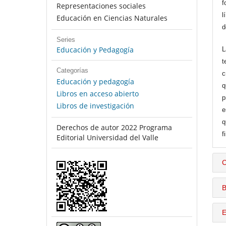
f
Representaciones sociales
l
Educación en Ciencias Naturales
d
Series
Educación y Pedagogía
L
t
Categorías
c
Educación y pedagogía
q
Libros en acceso abierto
p
Libros de investigación
e
q
Derechos de autor 2022 Programa
f
Editorial Universidad del Valle
C
B
E