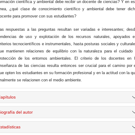
ormación científica y ambiental debe recibir un docente de ciencias? Y en e
ínea, ¿qué clase de conocimiento científico y ambiental debe tener dic
ocente para promover con sus estudiantes?
as respuestas a las preguntas resultan ser variadas e interesantes; des
endencias de uso y explotación de los recursos naturales, apoyados e
riterios tecnocientíficos e instrumentales, hasta posturas sociales y cultural
ue mantienen relaciones de equilibrio con la naturaleza para el cuidado
rotección de los entornos ambientales. El criterio de los docentes en 
nseñanza de las ciencias resulta entonces ser crucial para el camino por 
ue opten los estudiantes en su formación profesional y en la actitud con la q
inalmente se relacionen con el medio ambiente.
apítulos
iografía del autor
stadísticas