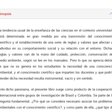
inopsis
a tendencia usual de la enseñanza de las ciencias en el contexto universitar
stá determinada en gran medida por una transmisión del conocimient
ientífico y el establecimiento de una serie de reglas y valores que afectan 
ndividuo en su comportamiento social y su relación con el entorno. Dich
eglas y valores van de la mano del cuidado, protección, conservación d
edio ambiente, según se lee en los manuales. Pero lo que se aprecia detr
s que no se genera en los estudiantes la necesidad de una conscienci
mbiental, y el conocimiento científico que imparten los docentes y que podr
tender dicha necesidad resulta instrumental, vacío y sin sentido.
nte dicho panorama, el presente libro surge como producto de la cooperaci
nternacional entre grupos de investigación de Brasil y Colombia. Se parte de 
regunta fundamental: ¿Por qué se considera necesario asociar los problem
mbientales con el conocimiento científico?, y como parte de ella, ¿qué tipo 