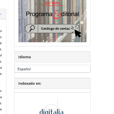
io
o
al
as
el
Idioma
ás
a
ía
Indexado en:
ón
la
as
de