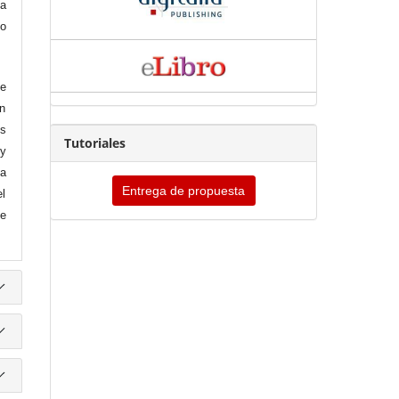
sa
ho
de
n
es
Tutoriales
 y
la
Entrega de propuesta
el
ue