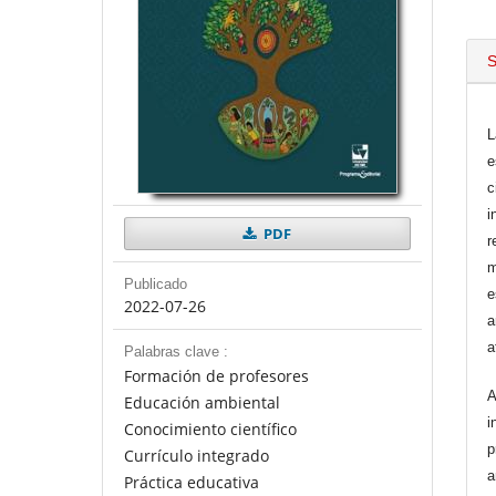
S
L
e
c
i
PDF
r
m
Publicado
e
2022-07-26
a
a
Palabras clave :
Formación de profesores
A
Educación ambiental
i
Conocimiento científico
p
Currículo integrado
a
Práctica educativa