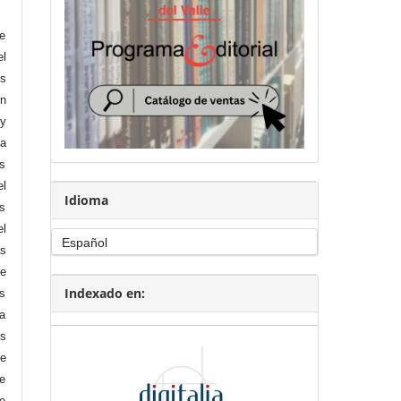
je
el
is
on
 y
a
os
l
Idioma
os
el
s
e
Indexado en:
os
da
os
de
ue
ue