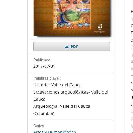
E
l
C
F
u
PDF
T
i
Publicado
o
2017-07-01
e
e
Palabras clave :
c
Historia- Valle del Cauca
p
Excavaciones arqueológicas- Valle del
"
Cauca
c
Arqueología- Valle del Cauca
c
(Colombia)
c
l
Series
Artes y Humanidades
u