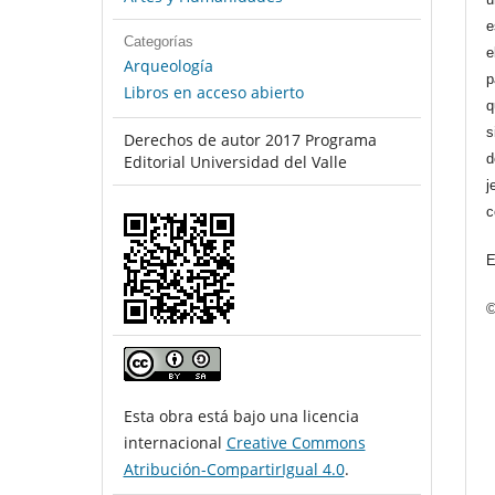
e
Categorías
e
Arqueología
p
Libros en acceso abierto
q
s
Derechos de autor 2017 Programa
d
Editorial Universidad del Valle
j
c
E
©
Esta obra está bajo una licencia
internacional
Creative Commons
Atribución-CompartirIgual 4.0
.