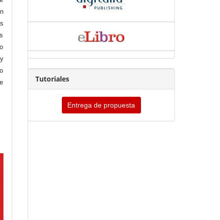
en
es
os
do
 y
no
Tutoriales
e
Entrega de propuesta