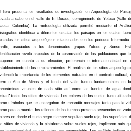
l libro presenta los resultados de investigación en Arqueología del Paisa
levada a cabo en el valle de El Dorado, corregimiento de Yotoco (Valle d
auca, Colombia). La metodología utilizada permitió mediante el Anális
isiográfico identificar a diferentes escalas los paisajes en los cuales fuer
bicados los sitios arqueológicos relacionados con los periodos Intermedio
ardío, asociados a los denominados grupos Yotoco y Sonso. Est
dentificación reveló aspectos de la cosmovisión de las poblaciones que l
cuparon en cuanto a su elección, preferencia e internacionalidad en e
stablecimiento de los emplazamientos. El análisis de los sitios arqueológic
videnció la importancia de los elementos naturales en el contexto cultural; 
erro o Alto de Minas y el fondo del valle fueron fundamentales en la
anorámicas visuales de cada sitio así como las fuentes de agua dond
miran" todos los sitios de vivienda. Los colores de los suelos fuero utilizad
omo símbolos que se encargaban de transmitir mensajes tanto para la vi
omo para la muerte; los rellenos de las tumbas presenta secuencias de vari
olores en donde el suelo negro siempre sepultan suelo rojo, las superficies 
os sitios de vivienda y la plataforma sobre suelos rojos, implicaron más q
na intencionalidad en ser vistos una cosmovisión. Los análisis indican q