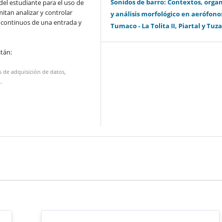
Sonidos de barro: Contextos, orga
del estudiante para el uso de
itan analizar y controlar
y análisis morfológico en aerófono
 continuos de una entrada y
Tumaco - La Tolita II, Piartal y Tuza
stán:
 de adquisición de datos,
.