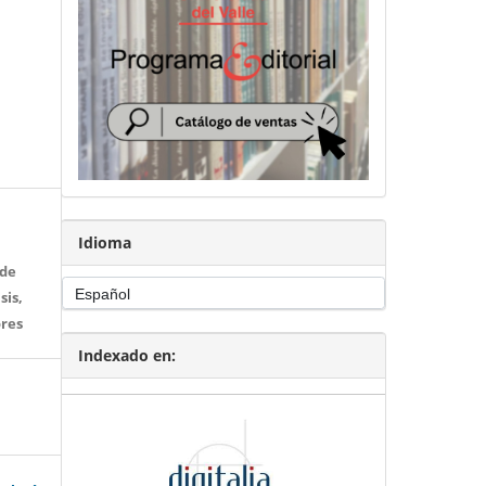
ogo de libros para venta en el siguiente enlace:
ivalle.edu.co/
Idioma
 de
sis,
ores
Indexado en: