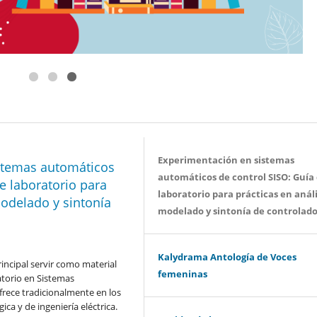
Encuentra todo nuestro catál
https://programaeditorial.un
Experimentación en sistemas
stemas automáticos
automáticos de control SISO: Guía
e laboratorio para
laboratorio para prácticas en análi
modelado y sintonía
modelado y sintonía de controlad
Kalydrama Antología de Voces
incipal servir como material
femeninas
atorio en Sistemas
rece tradicionalmente en los
a y de ingeniería eléctrica.