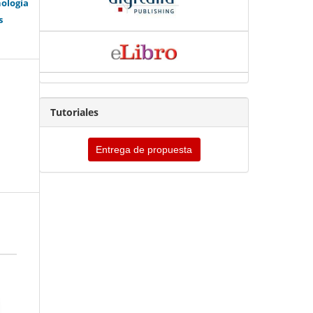
nología
s
Tutoriales
Entrega de propuesta